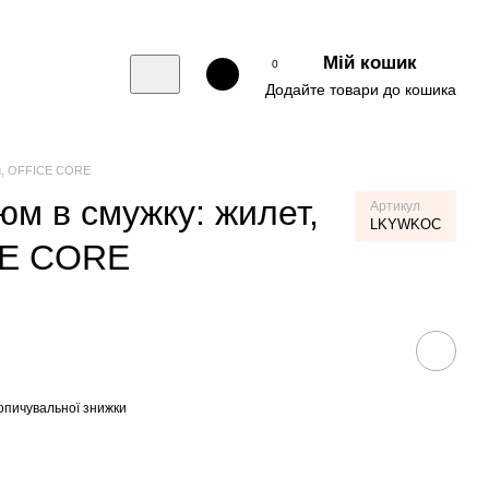
Мій кошик
0
Додайте товари до кошика
и, OFFICE CORE
юм в смужку: жилет,
Артикул
LKYWKOC
CE CORE
опичувальної знижки