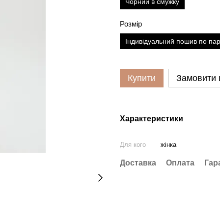
Чорний в смужку
Розмір
Індивідуальний пошив по па
Купити
Замовити
Характеристики
Для кого
жінка
Доставка
Оплата
Гар