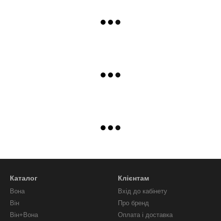
Каталог
Клієнтам
Вона
Вхід до кабінету
Він
Про бренд
Він+Вона
Оплата і доставка