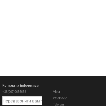
Контактна інформація
+38(067)9655658
Viber
WhatsApp
Передзвонити вам?
Teleram