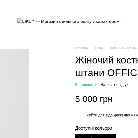
Головна
Вона
Класичні костюм
Жіночий кост
штани OFFI
В наявності
Написати відгук
5 000 грн
Увійти
для відображення нак
%
Доступні кольори