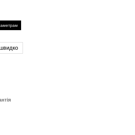
раметрам
 швидко
антія