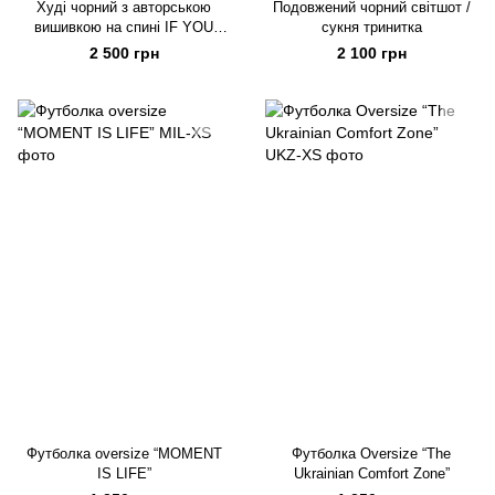
Худі чорний з авторською
Подовжений чорний світшот /
вишивкою на спині IF YOU
сукня тринитка
WISH TO BE LOVED, LOVE!
2 500 грн
2 100 грн
Футболка oversize “MOMENT
Футболка Oversize “The
IS LIFE”
Ukrainian Comfort Zone”