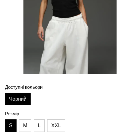
Доступні кольори
Чорний
Розмір
S
M
L
XXL