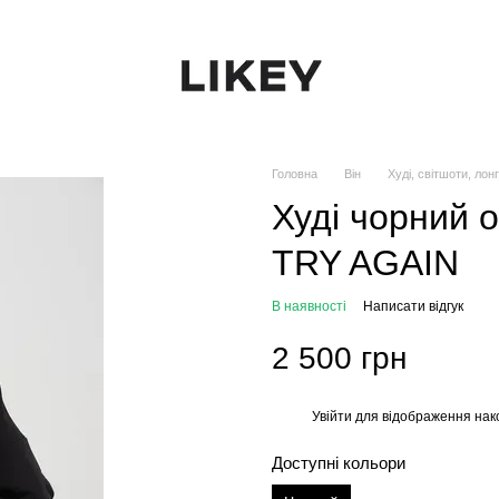
Головна
Він
Худі, світшоти, лон
Худі чорний 
TRY AGAIN
В наявності
Написати відгук
2 500 грн
Увійти
для відображення нак
%
Доступні кольори