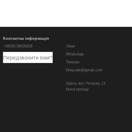
Контактна інформація
+38(067)9655658
Viber
WhatsApp
Передзвонити вам?
Teleram
likeysale@gmail.com
Одеса, вул. Польска, 14
Мапа проїзду