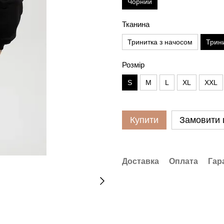
Чорний
Тканина
Тринитка з начосом
Трини
Розмір
S
M
L
XL
XXL
Купити
Замовити
Доставка
Оплата
Гар