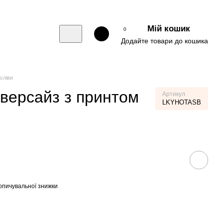
Мій кошик
0
Додайте товари до кошика
гсліви
оверсайз з принтом
Артикул
LKYHOTASB
опичувальної знижки