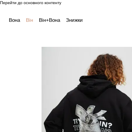
Перейти до основного контенту
Вона
Він
Він+Вона
Знижки