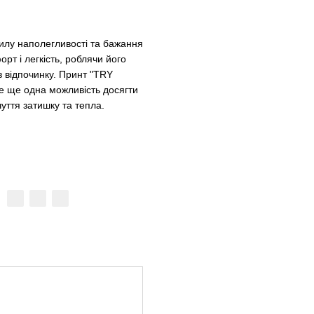
илу наполегливості та бажання
рт і легкість, роблячи його
в відпочинку. Принт "TRY
це ще одна можливість досягти
чуття затишку та тепла.