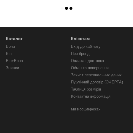
Каталог
Клієнтам
Вона
Вхід до кабінету
Він
Про бренд
Він+Вона
Оплата і доставка
Знижки
Обмін та повернення
Захист персональних даних
Публічний договір (ОФЕРТА)
Таблиця розмірів
Контактна інформація
Ми в соцмережах