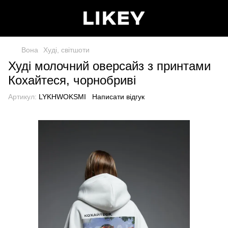
Вона
Худі, світшоти
Худі молочний оверсайз з принтами
Кохайтеся, чорнобриві
Артикул:
LYKHWOKSMI
Написати відгук