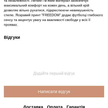
та незалежності. Легкий і м'який матеріал забезпечує
максимальний комфорт на кожен день, а вільний крій
дозволяє вільно рухатися, підкреслюючи невимушеність
стилю. Яскравий принт "FREEDOM" додає футболці глибокого
сенсу та акцентує увагу на важливості свободи у всіх її
проявах.
Відгуки
Додайте перший відгук
Написати відгук
Доставка
Оплата
Гарантія