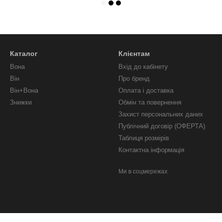
Каталог
Клієнтам
Вона
Вхід до кабінету
Він
Про бренд
Він+Вона
Оплата і доставка
Знижки
Обмін та повернення
Захист персональних даних
Публічний договір (ОФЕРТА)
Таблиця розмірів
Контактна інформація
Ми в соцмережах