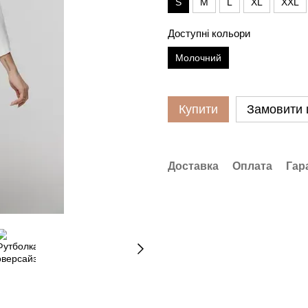
S
M
L
XL
XXL
Доступні кольори
Молочний
Купити
Замовити
Доставка
Оплата
Гар