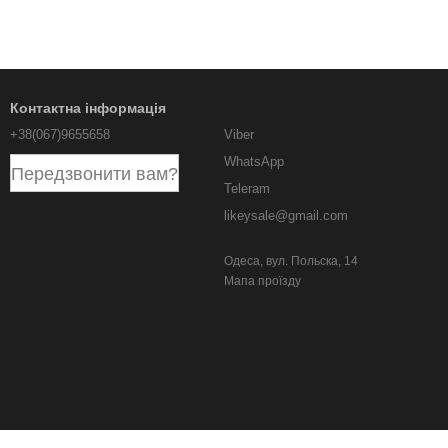
Контактна інформація
+38(067)9655658
Viber
WhatsApp
Передзвонити вам?
Teleram
likeysale@gmail.com
Одеса, вул. Польска, 14
Мапа проїзду