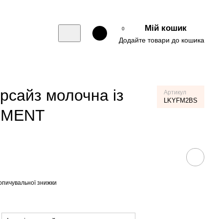
Мій кошик
0
Додайте товари до кошика
рсайз молочна із
Артикул
LKYFM2BS
OMENT
опичувальної знижки