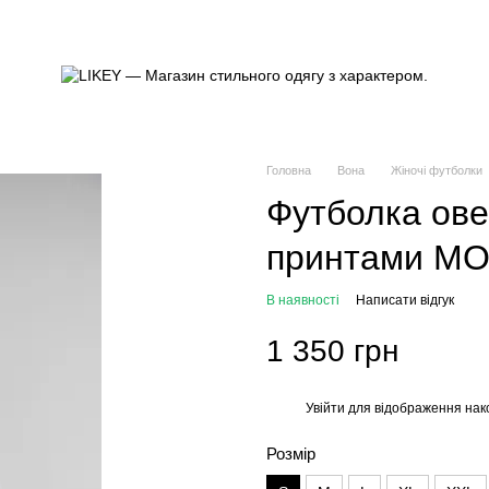
Головна
Вона
Жіночі футболки
Футболка ове
принтами M
В наявності
Написати відгук
1 350 грн
Увійти
для відображення нак
%
Розмір