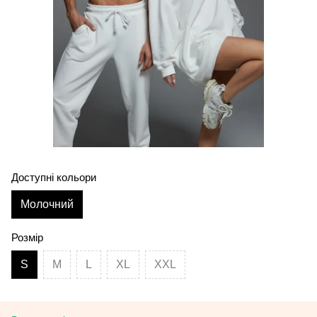
Доступні кольори
Молочний
Розмір
S
M
L
XL
XXL