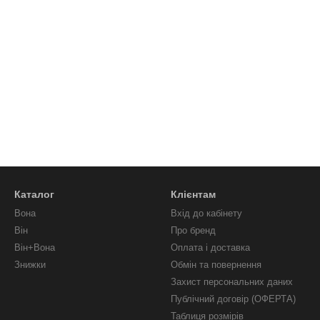
Каталог
Клієнтам
Вона
Вхід до кабінету
Він
Про бренд
Він+Вона
Оплата і доставка
Знижки
Обмін та повернення
Захист персональних даних
Публічний договір (ОФЕРТА)
Таблиця розмірів