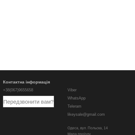
Контактна інформація
+38(067)9655658
Viber
WhatsApp
Передзвонити вам?
Teleram
likeysale@gmail.com
Одеса, вул. Польска, 14
Мапа проїзду